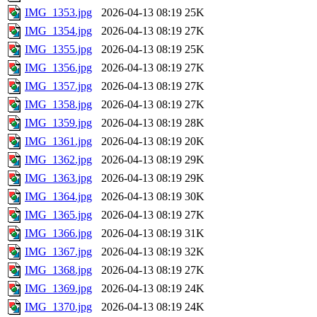
IMG_1353.jpg
2026-04-13 08:19
25K
IMG_1354.jpg
2026-04-13 08:19
27K
IMG_1355.jpg
2026-04-13 08:19
25K
IMG_1356.jpg
2026-04-13 08:19
27K
IMG_1357.jpg
2026-04-13 08:19
27K
IMG_1358.jpg
2026-04-13 08:19
27K
IMG_1359.jpg
2026-04-13 08:19
28K
IMG_1361.jpg
2026-04-13 08:19
20K
IMG_1362.jpg
2026-04-13 08:19
29K
IMG_1363.jpg
2026-04-13 08:19
29K
IMG_1364.jpg
2026-04-13 08:19
30K
IMG_1365.jpg
2026-04-13 08:19
27K
IMG_1366.jpg
2026-04-13 08:19
31K
IMG_1367.jpg
2026-04-13 08:19
32K
IMG_1368.jpg
2026-04-13 08:19
27K
IMG_1369.jpg
2026-04-13 08:19
24K
IMG_1370.jpg
2026-04-13 08:19
24K