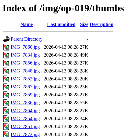
Index of /img/op-019/thumbs
Name
Last modified
Size
Description
Parent Directory
-
IMG_7860.jpg
2026-04-13 08:28
27K
IMG_7834.jpg
2026-04-13 08:28
49K
IMG_7856.jpg
2026-04-13 08:28
27K
IMG_7848.jpg
2026-04-13 08:28
28K
IMG_7852.jpg
2026-04-13 08:28
20K
IMG_7867.jpg
2026-04-13 08:28
25K
IMG_7859.jpg
2026-04-13 08:28
27K
IMG_7836.jpg
2026-04-13 08:28
55K
IMG_7864.jpg
2026-04-13 08:28
27K
IMG_7854.jpg
2026-04-13 08:28
34K
IMG_7851.jpg
2026-04-13 08:28
27K
IMG_7872.jpg
2026-04-13 08:28
22K